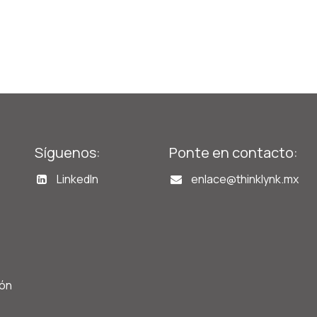
Síguenos:
Ponte en contacto:
LinkedIn
enlace@t
hinklynk.mx
ión