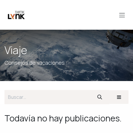
Ir al contenido
Viaje
Consejos de vacaciones
Todavía no hay publicaciones.